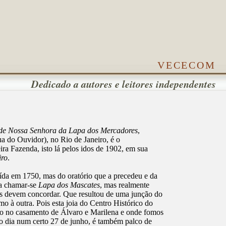
vececom
Dedicado a autores e leitores independentes
 de Nossa Senhora da Lapa dos Mercadores
,
ua do Ouvidor), no Rio de Janeiro, é o
ira Fazenda, isto lá pelos idos de 1902, em sua
iro
.
uída em 1750, mas do oratório que a precedeu e da
ia chamar-se
Lapa dos Mascates
, mas realmente
s devem concordar. Que resultou de uma junção do
mo à outra. Pois esta joia do Centro Histórico do
rto no casamento de Álvaro e Marilena e onde fomos
imo dia num certo 27 de junho, é também palco de