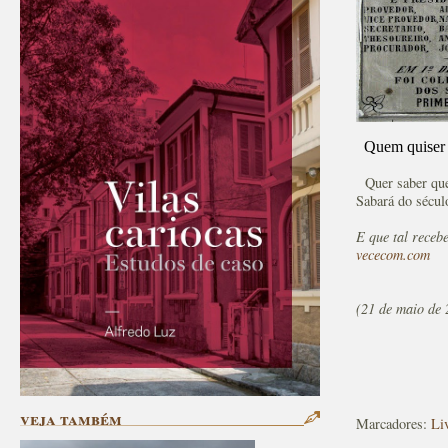
Quem quiser le
Quer saber que 
Sabará do sécul
E que tal receb
vececom.com
(21 de maio de 
veja também
Marcadores:
Li