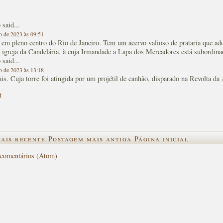
o
said...
o de 2023 às 09:51
 em pleno centro do Rio de Janeiro. Tem um acervo valioso de prataria que ad
a igreja da Candelária, à cuja Irmandade a Lapa dos Mercadores está subordina
o
said...
o de 2023 às 13:18
is. Cuja torre foi atingida por um projétil de canhão, disparado na Revolta d
t
ais recente
Postagem mais antiga
Página inicial
 comentários (Atom)