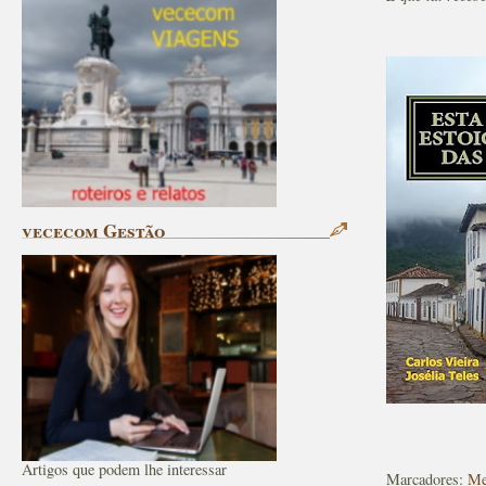
vececom Gestão
Artigos que podem lhe interessar
Marcadores:
Me