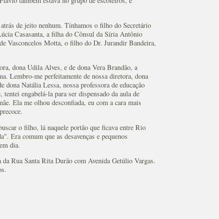
Flávio também estava no grupo de escoteiros, e
 atrás de jeito nenhum. Tínhamos o filho do Secretário
úcia Casasanta, a filha do Cônsul da Síria Antônio
e Vasconcelos Motta, o filho do Dr. Jurandir Bandeira,
ra, dona Udila Alves, e de dona Vera Brandão, a
rma. Lembro-me perfeitamente de nossa diretora, dona
 dona Natália Lessa, nossa professora de educação
 tentei engabelá-la para ser dispensado da aula de
 mãe. Ela me olhou desconfiada, eu com a cara mais
precoce.
scar o filho, lá naquele portão que ficava entre Rio
ída". Era comum que as desavenças e pequenos
 em dia.
na da Rua Santa Rita Durão com Avenida Getúlio Vargas.
os.