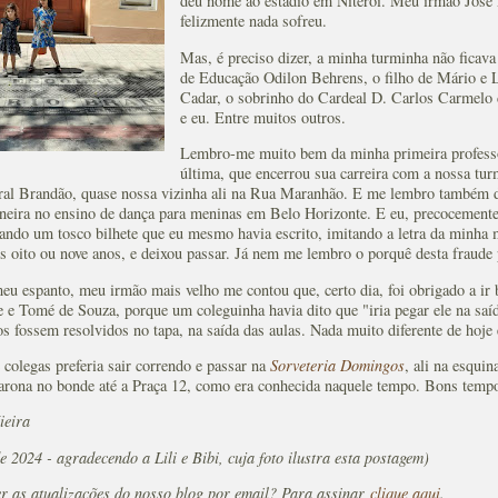
deu nome ao estádio em Niterói. Meu irmão José 
felizmente nada sofreu.
Mas, é preciso dizer, a minha turminha não ficava
de Educação Odilon Behrens, o filho de Mário e L
Cadar, o sobrinho do Cardeal D. Carlos Carmelo d
e eu. Entre muitos outros.
Lembro-me muito bem da minha primeira professo
última, que encerrou sua carreira com a nossa tu
l Brandão, quase nossa vizinha ali na Rua Maranhão. E me lembro também de
oneira no ensino de dança para meninas em Belo Horizonte. E eu, precocemente,
rando um tosco bilhete que eu mesmo havia escrito, imitando a letra da minha
s oito ou nove anos, e deixou passar. Já nem me lembro o porquê desta fraude 
u espanto, meu irmão mais velho me contou que, certo dia, foi obrigado a ir bu
 e Tomé de Souza, porque um coleguinha havia dito que "iria pegar ele na sa
s fossem resolvidos no tapa, na saída das aulas. Nada muito diferente de hoje
colegas preferia sair correndo e passar na
Sorveteria Domingos
, ali na esqui
rona no bonde até a Praça 12, como era conhecida naquele tempo. Bons temp
ieira
e 2024 - agradecendo a Lili e Bibi, cuja foto ilustra esta postagem)
er as atualizações do nosso blog por email? Para assinar
clique aqui
.