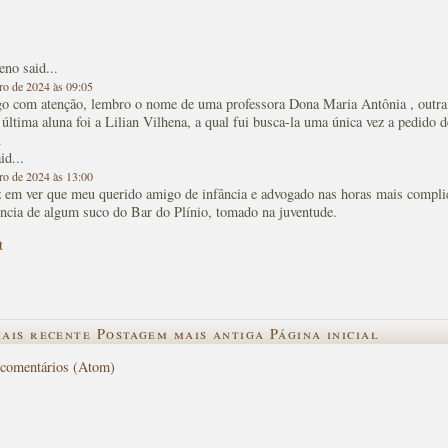
eno
said...
iro de 2024 às 09:05
igo com atenção, lembro o nome de uma professora Dona Maria Antônia , outra
s última aluna foi a Lilian Vilhena, a qual fui busca-la uma única vez a pedi
.
id...
iro de 2024 às 13:00
iz em ver que meu querido amigo de infância e advogado nas horas mais compl
ncia de algum suco do Bar do Plínio, tomado na juventude.
t
ais recente
Postagem mais antiga
Página inicial
 comentários (Atom)