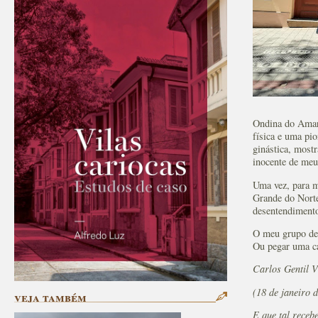
Ondina do Amara
física e uma pi
ginástica, most
inocente de meu
Uma vez, para me
Grande do Norte
desentendimento
O meu grupo de 
Ou pegar uma ca
Carlos Gentil V
(18 de janeiro d
veja também
E que tal receb