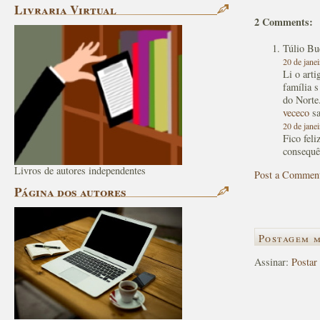
Livraria Virtual
2 Comments:
Túlio Bu
20 de jane
Li o art
família 
do Norte
vececo
sa
20 de jane
Fico fel
consequê
Livros de autores independentes
Post a Commen
Página dos autores
Postagem m
Assinar:
Postar