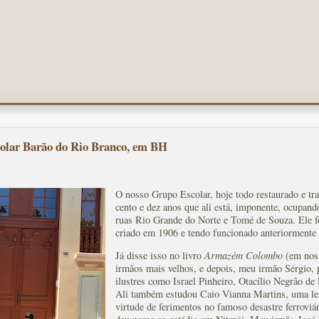
olar Barão do Rio Branco, em BH
O nosso Grupo Escolar, hoje todo restaurado e t
cento e dez anos que ali está, imponente, ocupand
ruas Rio Grande do Norte e Tomé de Souza. Ele fo
criado em 1906 e tendo funcionado anteriormente 
Já disse isso no livro
Armazém Colombo
(em nos
irmãos mais velhos, e depois, meu irmão Sérgio,
ilustres como Israel Pinheiro, Otacílio Negrão de
Ali também estudou Caio Vianna Martins, uma le
virtude de ferimentos no famoso desastre ferrovi