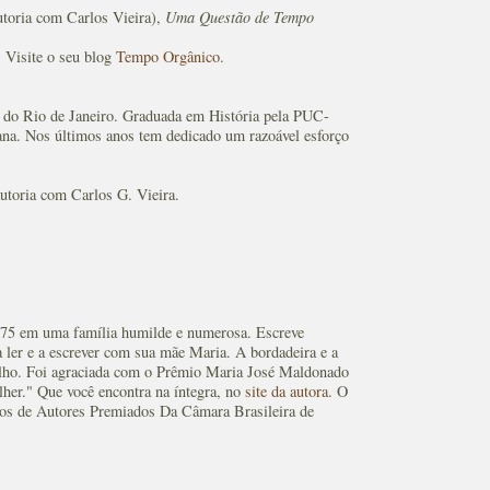
toria com Carlos Vieira),
Uma Questão de Tempo
 Visite o seu blog
Tempo Orgânico
.
 do Rio de Janeiro. Graduada em História pela PUC-
lana. Nos últimos anos tem dedicado um razoável esforço
autoria com Carlos G. Vieira.
975 em uma família humilde e numerosa. Escreve
a ler e a escrever com sua mãe Maria. A bordadeira e a
balho. Foi agraciada com o Prêmio Maria José Maldonado
lher." Que você encontra na íntegra, no
site da autora
. O
ntos de Autores Premiados Da Câmara Brasileira de