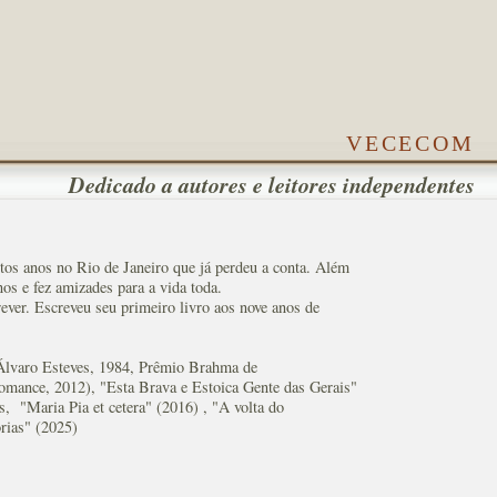
vececom
Dedicado a autores e leitores independentes
os anos no Rio de Janeiro que já perdeu a conta. Além
os e fez amizades para a vida toda.
rever. Escreveu seu primeiro livro aos nove anos de
Álvaro Esteves, 1984, Prêmio Brahma de
mance, 2012), "Esta Brava e Estoica Gente das Gerais"
s, "Maria Pia et cetera" (2016) , "A volta do
rias" (2025)