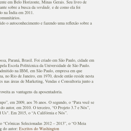
ente em Belo Horizonte, Minas Gerais. Seu livro de
ante sobre a busca da
verdade,
e de como ela foi
do na Índia em 2011.
comunitários.
dido o autoconhecimento e fazendo uma reflexão sobre a
sa, Paraná, Brasil. Foi criado em São Paulo, cidade em
pela Escola Politécnica da Universidade de São Paulo.
i admitido na IBM, em São Paulo, empresa em que
ma, no Rio de Janeiro, em 1970, desde então reside nesta
s nas áreas de Marketing, Vendas e Consultoria junto a
roveita as vantagens da aposentadoria.
empo”, em 2009, aos 76 anos. O segundo, o “Para você se
vo do autor, em 2010. O terceiro, “O Projeto 3.7 e Nós”,
nd Us". Em 2015, o “A Califórnia e Nós”.
e o “Crônicas Selecionadas 2012 – 2013”, o “O Meia
og do autor:
Escritos do Washington