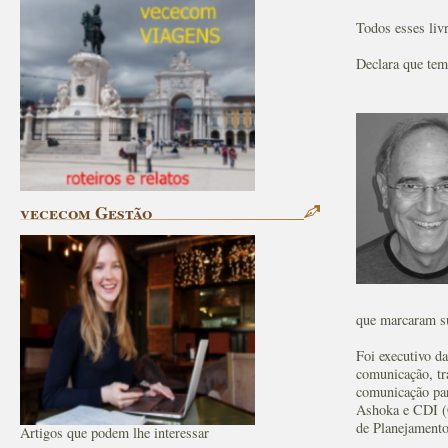
Todos esses livr
Declara que tem 
vececom Gestão
que marcaram su
Foi executivo d
comunicação, t
comunicação par
Ashoka e CDI (C
de Planejamento
Artigos que podem lhe interessar