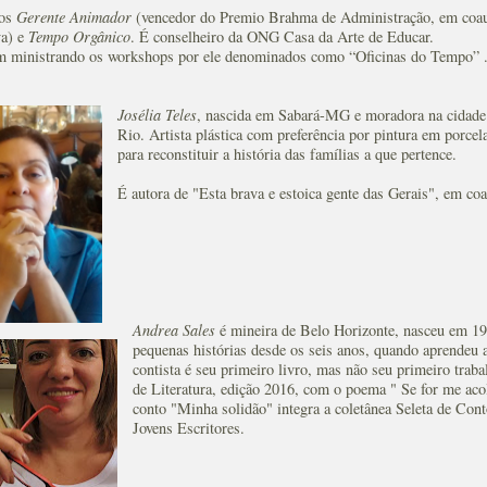
ros
Gerente Animador
(vencedor do Premio Brahma de Administração, em coau
va) e
Tempo Orgânico
. É conselheiro da ONG Casa da Arte de Educar.
m ministrando os workshops por ele denominados como “Oficinas do Tempo” .
Josélia Teles
, nascida em Sabará-MG e moradora na cidade
Rio. Artista plástica com preferência por pintura em porce
para reconstituir a história das famílias a que pertence.
É autora de "Esta brava e estoica gente das Gerais", em co
Andrea Sales
é mineira de Belo Horizonte, nasceu em 1
pequenas histórias desde os seis anos, quando aprendeu 
contista é seu primeiro livro, mas não seu primeiro tra
de Literatura, edição 2016, com o poema " Se for me aco
conto "Minha solidão" integra a coletânea Seleta de Co
Jovens Escritores.