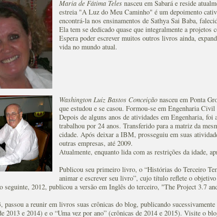
Maria de Fátima Teles
nasceu em Sabará e reside atualm
estreia "A Luz do Meu Caminho" é um depoimento cativ
encontrá-la nos ensinamentos de Sathya Sai Baba, faleci
Ela tem se dedicado quase que integralmente a projetos 
Espera poder escrever muitos outros livros ainda, expan
vida no mundo atual.
Washington Luiz Bastos Conceição
nasceu em Ponta Gros
que estudou e se casou. Formou-se em Engenharia Civil 
Depois de alguns anos de atividades em Engenharia, fo
trabalhou por 24 anos. Transferido para a matriz da mes
cidade. Após deixar a IBM, prosseguiu em suas atividade
outras empresas, até 2009.
Atualmente, enquanto lida com as restrições da idade, ap
Publicou seu primeiro livro, o “Histórias do Terceiro T
animar e escrever seu livro”, cujo título reflete o objeti
 seguinte, 2012, publicou a versão em Inglês do terceiro, "The Project 3.7 a
3, passou a reunir em livros suas crônicas do blog, publicando sucessivament
de 2013 e 2014) e o “Uma vez por ano” (crônicas de 2014 e 2015). Visite o bl