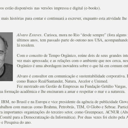
os estão disponíveis nas versões impressa e digital (e-books).
mais histórias para contar e continuará a escrever, enquanto esta atividade lhe 
Alvaro Esteves
. Carioca, mora no Rio “desde sempre” (fora alguns
últimos anos, tem passado parte do outono nos USA, acompanhando 
lá residem.
Com o conceito de Tempo Orgânico, reúne dois de seus grandes int
vez mais apressada; e as relações com o ambiente que nos cerca, n
Orgânico é uma abordagem inovadora sobre o que há em comum entr
Alvaro é consultor em comunicação e sustentabilidade corporativa. 
como Banco Real/Santander, Natura, Arcelor e Unimed.
Fez mestrado em Gestão de Empresas na Fundação Getúlio Vargas, 
a formação acadêmica e lhe ensinaram a amar e respeitar o mar e a natureza.
a IBM, no Brasil e na Europa e vice presidente da agência de publicidade 
rabalhou com marcas como Brahma, Petrobrás, TIM, O Globo e Sebrae. Partic
a importantes organizações do terceiro setor, como Greenpeace, ACNUR (Alt
omitê para a Democratização da Informática). Por duas vezes foi eleito pela 
 e Pesquisa do ano.