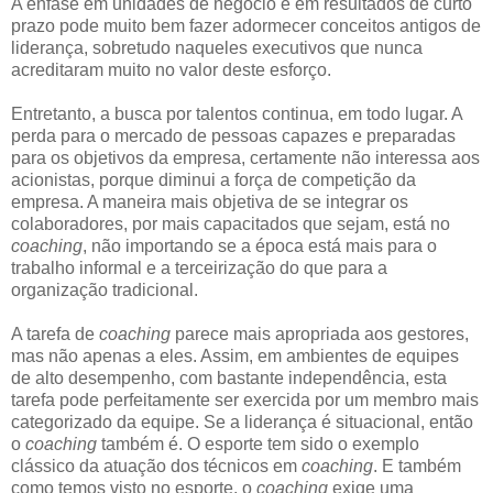
A ênfase em unidades de negócio e em resultados de curto
prazo pode muito bem fazer adormecer conceitos antigos de
liderança, sobretudo naqueles executivos que nunca
acreditaram muito no valor deste esforço.
Entretanto, a busca por talentos continua, em todo lugar. A
perda para o mercado de pessoas capazes e preparadas
para os objetivos da empresa, certamente não interessa aos
acionistas, porque diminui a força de competição da
empresa. A maneira mais objetiva de se integrar os
colaboradores, por mais capacitados que sejam, está no
coaching
, não importando se a época está mais para o
trabalho informal e a terceirização do que para a
organização tradicional.
A tarefa de
coaching
parece mais apropriada aos gestores,
mas não apenas a eles. Assim, em ambientes de equipes
de alto desempenho, com bastante independência, esta
tarefa pode perfeitamente ser exercida por um membro mais
categorizado da equipe. Se a liderança é situacional, então
o
coaching
também é. O esporte tem sido o exemplo
clássico da atuação dos técnicos em
coaching
. E também
como temos visto no esporte, o
coaching
exige uma