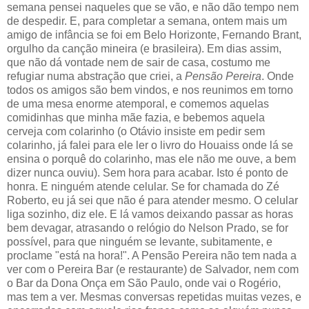
semana pensei naqueles que se vão, e não dão tempo nem
de despedir. E, para completar a semana, ontem mais um
amigo de infância se foi em Belo Horizonte, Fernando Brant,
orgulho da canção mineira (e brasileira). Em dias assim,
que não dá vontade nem de sair de casa, costumo me
refugiar numa abstração que criei, a
Pensão Pereira
. Onde
todos os amigos são bem vindos, e nos reunimos em torno
de uma mesa enorme atemporal, e comemos aquelas
comidinhas que minha mãe fazia, e bebemos aquela
cerveja com colarinho (o Otávio insiste em pedir sem
colarinho, já falei para ele ler o livro do Houaiss onde lá se
ensina o porquê do colarinho, mas ele não me ouve, a bem
dizer nunca ouviu). Sem hora para acabar. Isto é ponto de
honra. E ninguém atende celular. Se for chamada do Zé
Roberto, eu já sei que não é para atender mesmo. O celular
liga sozinho, diz ele. E lá vamos deixando passar as horas
bem devagar, atrasando o relógio do Nelson Prado, se for
possível, para que ninguém se levante, subitamente, e
proclame "está na hora!". A Pensão Pereira não tem nada a
ver com o Pereira Bar (e restaurante) de Salvador, nem com
o Bar da Dona Onça em São Paulo, onde vai o Rogério,
mas tem a ver. Mesmas conversas repetidas muitas vezes, e