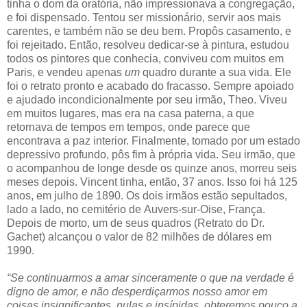
tinha o dom da oratória, não impressionava a congregação,
e foi dispensado. Tentou ser missionário, servir aos mais
carentes, e também não se deu bem. Propôs casamento, e
foi rejeitado. Então, resolveu dedicar-se à pintura, estudou
todos os pintores que conhecia, conviveu com muitos em
Paris, e vendeu apenas
um
quadro durante a sua vida. Ele
foi o retrato pronto e acabado do fracasso. Sempre apoiado
e ajudado incondicionalmente por seu irmão, Theo. Viveu
em muitos lugares, mas era na casa paterna, a que
retornava de tempos em tempos, onde parece que
encontrava a paz interior. Finalmente, tomado por um estado
depressivo profundo, pôs fim à própria vida. Seu irmão, que
o acompanhou de longe desde os quinze anos, morreu seis
meses depois. Vincent tinha, então, 37 anos. Isso foi há 125
anos, em julho de 1890. Os dois irmãos estão sepultados,
lado a lado, no cemitério de Auvers-sur-Oise, França.
Depois de morto, um de seus quadros (Retrato do Dr.
Gachet) alcançou o valor de 82 milhões de dólares em
1990.
“Se continuarmos a amar sinceramente o que na verdade é
digno de amor, e não desperdiçarmos nosso amor em
coisas insignificantes, nulas e insípidas, obteremos pouco a