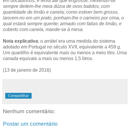
em bocadinhos, e ferva até que engrosse, mexendo-se
sempre deitem-lhe meia dúzia de ovos batidos, com
quantidade de limão e canela; como estiver bem grosso,
lancem-no em um prato, ponham-lhe o carneiro por cima, o
qual estará sempre quente; armado com fatias de limão, e
coberto com canela, mande-se à mesa.
Nota explicativa
: o
arrátel
era uma medida do sistema
adotado em Portugal no século XVII, equivalente a 459 g.
Um
quartilho
é equivalente mais ou menos a meio litro. Uma
canada
equivale a mais ou menos 1,5 litros.
(13 de janeiro de 2016)
Compartilhar
Nenhum comentário:
Postar um comentário