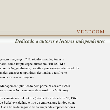
vececom
Dedicado a autores e leitores independentes
gerentes de projeto
? No século passado, foram os
haria, como Itaipu, especialistas em PERT/CPM e
a condição, geralmente, negativa para exercer este papel. Na
m designações temporárias, destinadas a resolver o
não demissíveis. E agora?
n Management (publicado pela primeira vez em 1992),
o na observação da empresa de consultoria McKinsey.
esa americana Teknekron (criada lá na década de 60, 1968
s de Berkeley), definiu o tipo de empresa que fundou como
. Cada linha de negócio tinha um par de empreendedores,