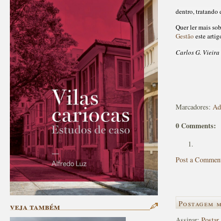
dentro, tratando 
Quer ler mais so
Gestão
este artig
Carlos G. Vieira
Marcadores:
Ad
0 Comments:
Post a Commen
Postagem m
veja também
Assinar:
Postar